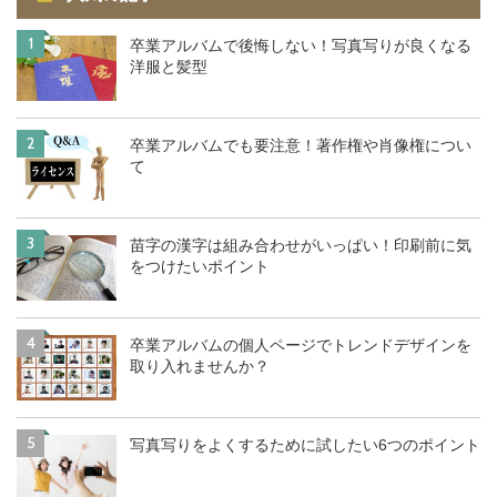
1
卒業アルバムで後悔しない！写真写りが良くなる
洋服と髪型
2
卒業アルバムでも要注意！著作権や肖像権につい
て
3
苗字の漢字は組み合わせがいっぱい！印刷前に気
をつけたいポイント
4
卒業アルバムの個人ページでトレンドデザインを
取り入れませんか？
5
写真写りをよくするために試したい6つのポイント