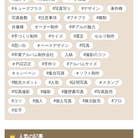
#キューズプラス
#写真写り
#デザイン
著作権
写真枚数
#注意事項
#プチプラ
#種類
肖像権
オーダー制作
#卒アルの魅力
#手づくり制作
#サイズ
#選定
セルフ制作
#思い出
＃ベースデザイン
#写真
#卒業アルバム制作会社
入稿
#撮影のコツ
＃PUZZLE
#手作り
#アルバムサイズ
キャンペーン
#集合写真
＃ソフト制作
#観光スポット
#人気
#証明写真
＃スタンプ
#写真撮影
#撮影
#履歴書写真
#写真販売
#コツ
#個人
#個人写真
#展示販売
#プロ
#文字
人気の記事