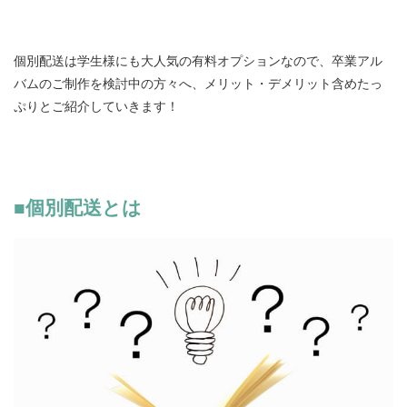
営業時間 9:30~18:30 (土日祝休み)
個別配送は学生様にも大人気の有料オプションなので、卒業アル
バムのご制作を検討中の方々へ、メリット・デメリット含めたっ
LINEで相談する
無料お見積もり
資料請求
ぷりとご紹介していきます！
■個別配送とは