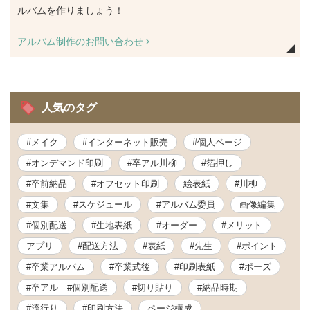
ルバムを作りましょう！
アルバム制作のお問い合わせ
人気のタグ
#メイク
#インターネット販売
#個人ページ
#オンデマンド印刷
#卒アル川柳
#箔押し
#卒前納品
#オフセット印刷
絵表紙
#川柳
#文集
#スケジュール
#アルバム委員
画像編集
#個別配送
#生地表紙
#オーダー
#メリット
アプリ
#配送方法
#表紙
#先生
#ポイント
#卒業アルバム
#卒業式後
#印刷表紙
#ポーズ
#卒アル #個別配送
#切り貼り
#納品時期
#流行り
#印刷方法
ページ構成