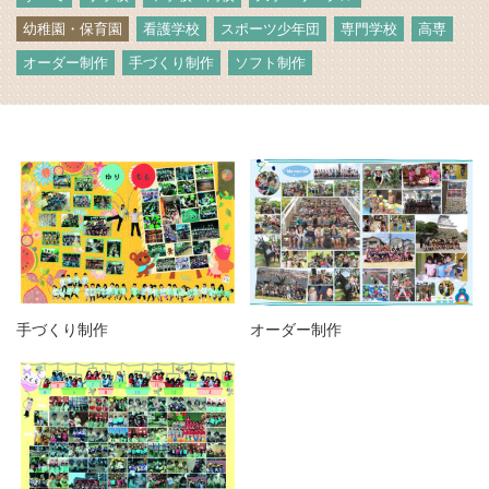
幼稚園・保育園
看護学校
スポーツ少年団
専門学校
高専
オーダー制作
手づくり制作
ソフト制作
手づくり制作
オーダー制作
06-6131-2205