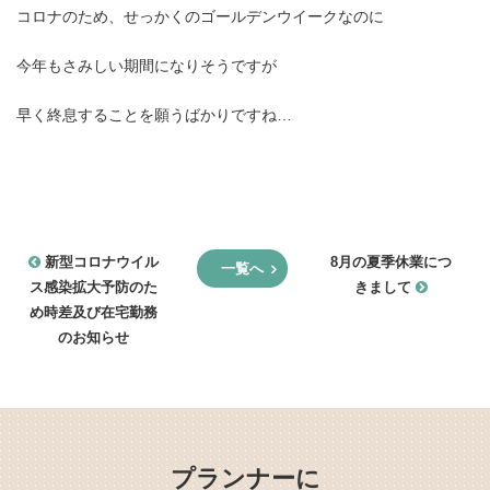
営業時間 9:30~18:30 (土日祝休み)
コロナのため、せっかくのゴールデンウイークなのに
今年もさみしい期間になりそうですが
LINEで相談する
無料お見積もり
資料請求
早く終息することを願うばかりですね…
新型コロナウイル
8月の夏季休業につ
一覧へ
ス感染拡大予防のた
きまして
め時差及び在宅勤務
のお知らせ
プランナーに