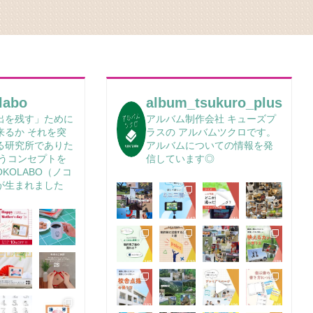
labo
album_tsukuro_plus
出を残す」ために
アルバム制作会社 キューズプ
来るか
それを突
ラスの
アルバムツクロです。
る研究所でありた
アルバムについての情報を発
うコンセプトを
信しています◎
OKOLABO（ノコ
が生まれました