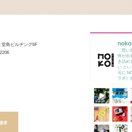
noko
 堂島ビルヂング6F
「思い
-2206
何が出
き詰め
い
とい
元に
N
ラボ）
請求