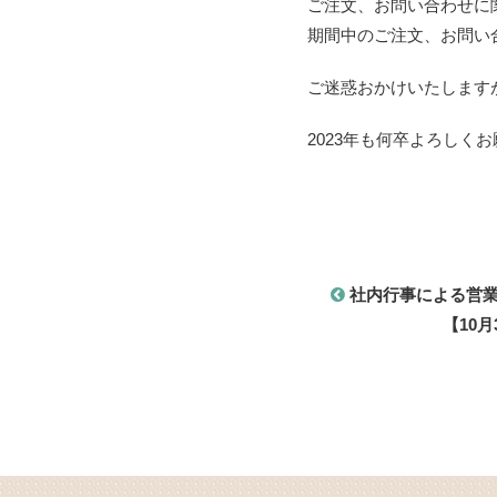
ご注文、お問い合わせに関
営業時間 9:30~18:30 (土日祝休み)
LINEで相談
無料お
期間中のご注文、お問い
する
り
ご迷惑おかけいたします
2023年も何卒よろしく
社内行事による営業
【10月