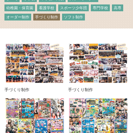
幼稚園・保育園
看護学校
スポーツ少年団
専門学校
高専
オーダー制作
手づくり制作
ソフト制作
手づくり制作
手づくり制作
06-6131-2205