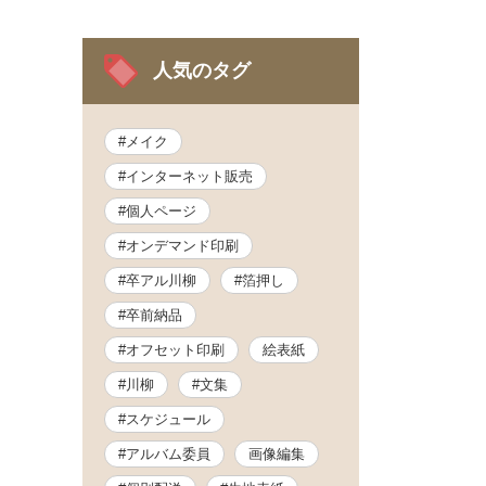
人気のタグ
#メイク
#インターネット販売
#個人ページ
#オンデマンド印刷
#卒アル川柳
#箔押し
#卒前納品
#オフセット印刷
絵表紙
#川柳
#文集
#スケジュール
#アルバム委員
画像編集