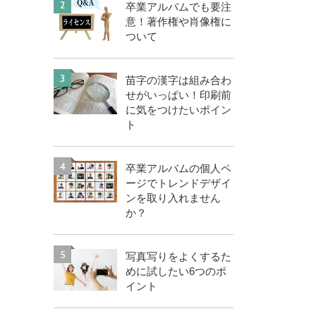
2
卒業アルバムでも要注
意！著作権や肖像権に
ついて
3
苗字の漢字は組み合わ
せがいっぱい！印刷前
に気をつけたいポイン
ト
4
卒業アルバムの個人ペ
ージでトレンドデザイ
ンを取り入れません
か？
5
写真写りをよくするた
めに試したい6つのポ
イント