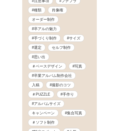
#注意事項
#プチプラ
#種類
肖像権
オーダー制作
#卒アルの魅力
#手づくり制作
#サイズ
#選定
セルフ制作
#思い出
＃ベースデザイン
#写真
#卒業アルバム制作会社
入稿
#撮影のコツ
＃PUZZLE
#手作り
#アルバムサイズ
キャンペーン
#集合写真
＃ソフト制作