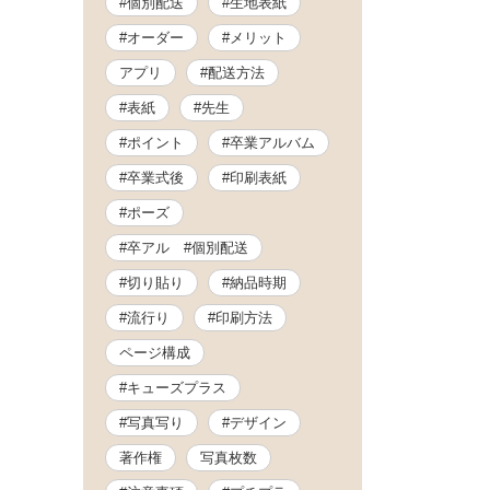
#個別配送
#生地表紙
#オーダー
#メリット
アプリ
#配送方法
#表紙
#先生
#ポイント
#卒業アルバム
#卒業式後
#印刷表紙
#ポーズ
#卒アル #個別配送
#切り貼り
#納品時期
#流行り
#印刷方法
ページ構成
#キューズプラス
#写真写り
#デザイン
著作権
写真枚数