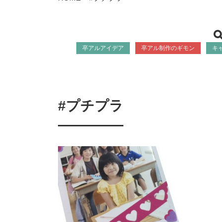
卒アルアイデア
卒アル制作のギモン
キ
#プチプラ
06-6131-2205