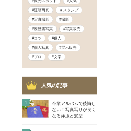
#観光スポット
#人気
#証明写真
＃スタンプ
#写真撮影
#撮影
#履歴書写真
#写真販売
#コツ
#個人
#個人写真
#展示販売
#プロ
#文字
人気の記事
1
卒業アルバムで後悔し
ない！写真写りが良く
なる洋服と髪型