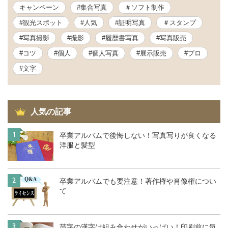
キャンペーン
#集合写真
＃ソフト制作
#観光スポット
#人気
#証明写真
＃スタンプ
#写真撮影
#撮影
#履歴書写真
#写真販売
#コツ
#個人
#個人写真
#展示販売
#プロ
#文字
人気の記事
1
卒業アルバムで後悔しない！写真写りが良くなる
洋服と髪型
2
卒業アルバムでも要注意！著作権や肖像権につい
て
3
苗字の漢字は組み合わせがいっぱい！印刷前に気