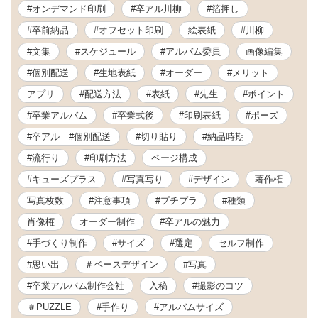
#オンデマンド印刷
#卒アル川柳
#箔押し
#卒前納品
#オフセット印刷
絵表紙
#川柳
#文集
#スケジュール
#アルバム委員
画像編集
#個別配送
#生地表紙
#オーダー
#メリット
アプリ
#配送方法
#表紙
#先生
#ポイント
#卒業アルバム
#卒業式後
#印刷表紙
#ポーズ
#卒アル #個別配送
#切り貼り
#納品時期
#流行り
#印刷方法
ページ構成
#キューズプラス
#写真写り
#デザイン
著作権
写真枚数
#注意事項
#プチプラ
#種類
肖像権
オーダー制作
#卒アルの魅力
#手づくり制作
#サイズ
#選定
セルフ制作
#思い出
＃ベースデザイン
#写真
#卒業アルバム制作会社
入稿
#撮影のコツ
＃PUZZLE
#手作り
#アルバムサイズ