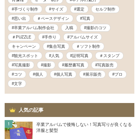
#手づくり制作
#サイズ
#選定
セルフ制作
#思い出
＃ベースデザイン
#写真
#卒業アルバム制作会社
入稿
#撮影のコツ
＃PUZZLE
#手作り
#アルバムサイズ
キャンペーン
#集合写真
＃ソフト制作
#観光スポット
#人気
#証明写真
＃スタンプ
#写真撮影
#撮影
#履歴書写真
#写真販売
#コツ
#個人
#個人写真
#展示販売
#プロ
#文字
人気の記事
1
卒業アルバムで後悔しない！写真写りが良くなる
洋服と髪型