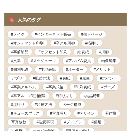
人気のタグ
#メイク
#インターネット販売
#個人ページ
#オンデマンド印刷
#卒アル川柳
#箔押し
#卒前納品
#オフセット印刷
絵表紙
#川柳
#文集
#スケジュール
#アルバム委員
画像編集
#個別配送
#生地表紙
#オーダー
#メリット
アプリ
#配送方法
#表紙
#先生
#ポイント
#卒業アルバム
#卒業式後
#印刷表紙
#ポーズ
#卒アル #個別配送
#切り貼り
#納品時期
#流行り
#印刷方法
ページ構成
#キューズプラス
#写真写り
#デザイン
著作権
写真枚数
#注意事項
#プチプラ
#種類
肖像権
オーダー制作
#卒アルの魅力