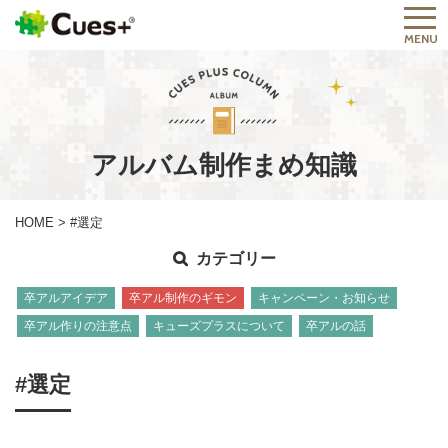
MENU
アルバム制作まめ知識
HOME
>
#選定
カテゴリー
卒アルアイデア
卒アル制作のギモン
キャンペーン・お知らせ
卒アル作りの注意点
キューズプラスについて
卒アルの話
#選定