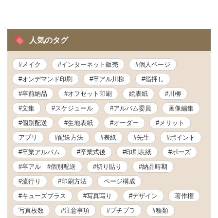
営業時間 9:30~18:30 (土日祝休み)
人気のタグ
LINEで相談する
無料お見積もり
資料請求
#メイク
#インターネット販売
#個人ページ
#オンデマンド印刷
#卒アル川柳
#箔押し
#卒前納品
#オフセット印刷
絵表紙
#川柳
#文集
#スケジュール
#アルバム委員
画像編集
#個別配送
#生地表紙
#オーダー
#メリット
アプリ
#配送方法
#表紙
#先生
#ポイント
#卒業アルバム
#卒業式後
#印刷表紙
#ポーズ
#卒アル #個別配送
#切り貼り
#納品時期
#流行り
#印刷方法
ページ構成
#キューズプラス
#写真写り
#デザイン
著作権
写真枚数
#注意事項
#プチプラ
#種類