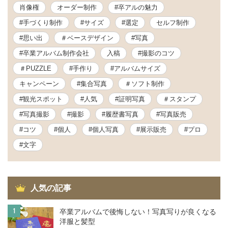
肖像権
オーダー制作
#卒アルの魅力
#手づくり制作
#サイズ
#選定
セルフ制作
#思い出
＃ベースデザイン
#写真
#卒業アルバム制作会社
入稿
#撮影のコツ
＃PUZZLE
#手作り
#アルバムサイズ
キャンペーン
#集合写真
＃ソフト制作
#観光スポット
#人気
#証明写真
＃スタンプ
#写真撮影
#撮影
#履歴書写真
#写真販売
#コツ
#個人
#個人写真
#展示販売
#プロ
#文字
人気の記事
1
卒業アルバムで後悔しない！写真写りが良くなる
洋服と髪型